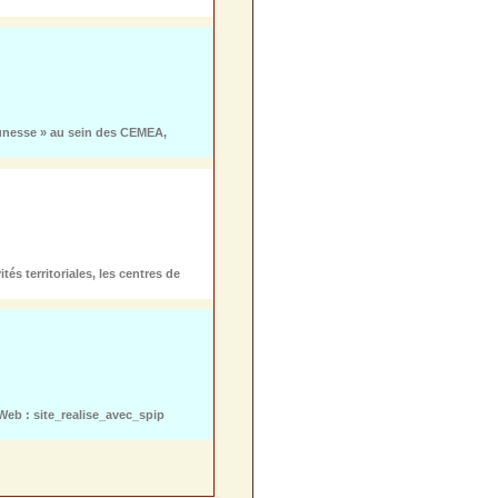
eunesse » au sein des CEMEA,
tés territoriales, les centres de
eb : site_realise_avec_spip