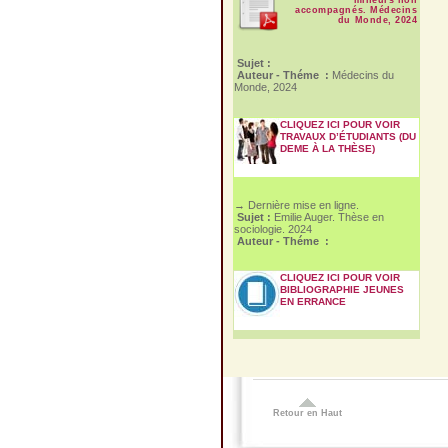
accompagnés. Médecins
du Monde, 2024
Sujet :
Auteur - Théme :
Médecins du
Monde, 2024
CLIQUEZ ICI POUR VOIR
TRAVAUX D’ÉTUDIANTS (DU
DEME À LA THÈSE)
→ Dernière mise en ligne.
Sujet :
Emilie Auger. Thèse en
sociologie. 2024
Auteur - Théme :
CLIQUEZ ICI POUR VOIR
BIBLIOGRAPHIE JEUNES
EN ERRANCE
Retour en Haut