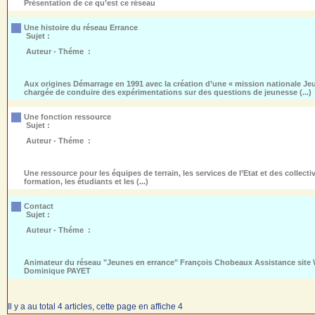
Présentation de ce qu’est ce réseau
Une histoire du réseau Errance
Sujet :
Auteur - Théme :
Aux origines Démarrage en 1991 avec la création d’une « mission nationale J
chargée de conduire des expérimentations sur des questions de jeunesse (...)
Une fonction ressource
Sujet :
Auteur - Théme :
Une ressource pour les équipes de terrain, les services de l’Etat et des collectivi
formation, les étudiants et les (...)
Contact
Sujet :
Auteur - Théme :
Animateur du réseau "Jeunes en errance" François Chobeaux Assistance site W
Dominique PAYET
Il y a au total 4 articles, cette page en affiche 4