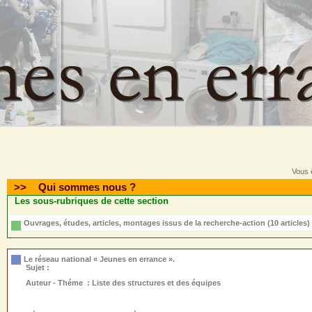
Vous ê
>>
Qui sommes nous ?
Les sous-rubriques de cette section
Ouvrages, études, articles, montages issus de la recherche-action
(10 articles)
Le réseau national « Jeunes en errance ».
Sujet :
Auteur - Théme :
Liste des structures et des équipes