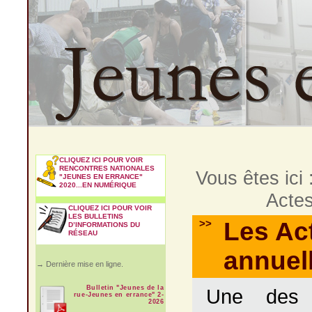
CLIQUEZ ICI POUR VOIR
RENCONTRES NATIONALES
Vous êtes ici 
"JEUNES EN ERRANCE"
2020...EN NUMÉRIQUE
Actes
CLIQUEZ ICI POUR VOIR
LES BULLETINS
>>
Les Ac
D’INFORMATIONS DU
RÉSEAU
annuel
→ Dernière mise en ligne.
Bulletin "Jeunes de la
Une des 
rue-Jeunes en errance" 2-
2026