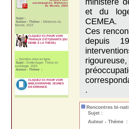
ministère d
accompagnés. Médecins
du Monde, 2024
et du log
CEMEA.
Sujet :
Auteur - Théme :
Médecins du
Monde, 2024
Ces rencont
CLIQUEZ ICI POUR VOIR
depuis 19
TRAVAUX D’ÉTUDIANTS (DU
DEME À LA THÈSE)
interventio
rigoureuse
→ Dernière mise en ligne.
Sujet :
Emilie Auger. Thèse en
sociologie. 2024
préoccupa
Auteur - Théme :
corresponda
CLIQUEZ ICI POUR VOIR
BIBLIOGRAPHIE JEUNES
.
EN ERRANCE
Rencontres bi-nati
Sujet :
Auteur - Théme :