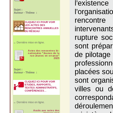
l’existen
l’organisa
Sujet :
Auteur - Théme :
rencontre
CLIQUEZ ICI POUR VOIR
LES ACTES DES
intervenant
RENCONTRES ANNUELLES
DU RÉSEAU
rupture soc
→ Dernière mise en ligne.
sont prépar
Actes des rencontres bi-
de pilotage
nationales "Jeunes de la
rue-Jeunes en errance"
2025
professionn
placées sou
Sujet :
Auteur - Théme :
sont organi
CLIQUEZ ICI POUR VOIR
ETUDES, RAPPORTS,
villes ou 
TEXTES ADMINISTRATIFS,
CONFÉRENCES...
correspond
→ Dernière mise en ligne.
déroulement
Accès aux soins des
mineurs non