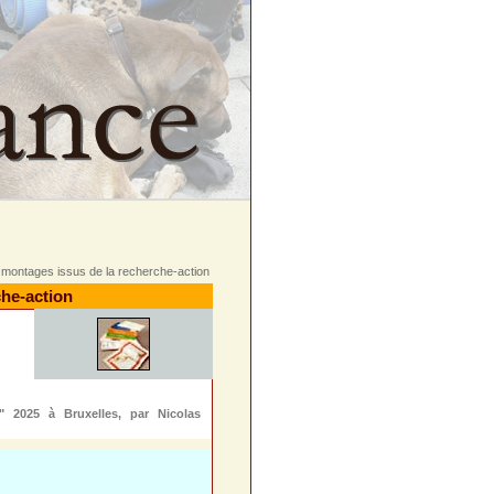
 montages issus de la recherche-action
che-action
" 2025 à Bruxelles, par Nicolas