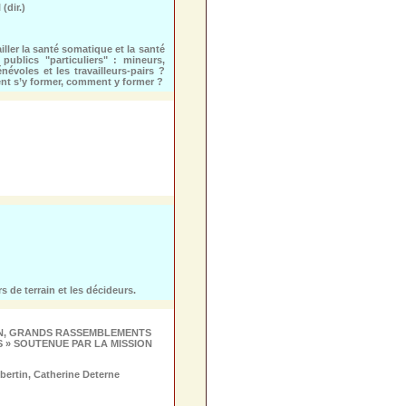
dir.)
ller la santé somatique et la santé
ublics "particuliers" : mineurs,
voles et les travailleurs-pairs ?
nt s’y former, comment y former ?
 de terrain et les décideurs.
ON, GRANDS RASSEMBLEMENTS
» SOUTENUE PAR LA MISSION
ertin, Catherine Deterne