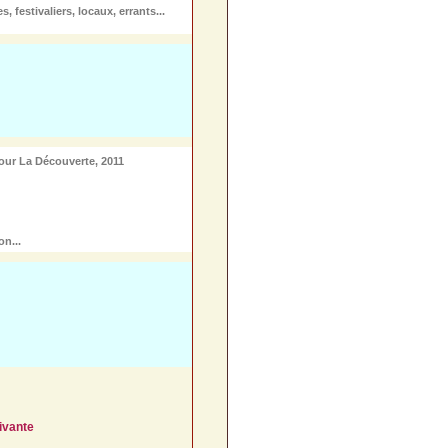
estivaliers, locaux, errants...
our La Découverte, 2011
n...
ivante