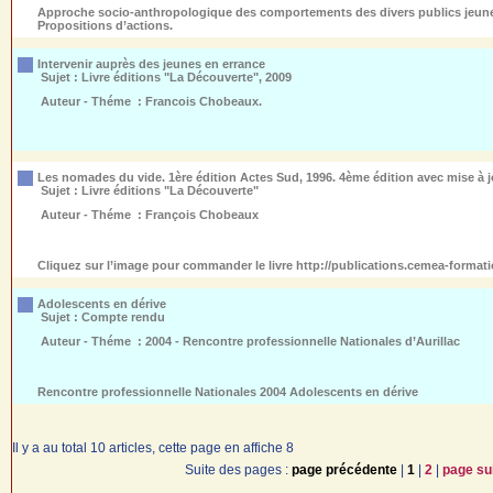
Approche socio-anthropologique des comportements des divers publics jeunes, f
Propositions d’actions.
Intervenir auprès des jeunes en errance
Sujet :
Livre éditions "La Découverte", 2009
Auteur - Théme :
Francois Chobeaux.
Les nomades du vide. 1ère édition Actes Sud, 1996. 4ème édition avec mise à j
Sujet :
Livre éditions "La Découverte"
Auteur - Théme :
François Chobeaux
Cliquez sur l’image pour commander le livre http://publications.cemea-formatio
Adolescents en dérive
Sujet :
Compte rendu
Auteur - Théme :
2004 - Rencontre professionnelle Nationales d’Aurillac
Rencontre professionnelle Nationales 2004 Adolescents en dérive
Il y a au total 10 articles, cette page en affiche 8
Suite des pages :
page précédente
|
1
|
2
|
page su