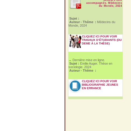
accompagnés. Médecins
du Monde, 2024
Sujet :
Auteur - Théme :
Médecins du
Monde, 2024
CLIQUEZ ICI POUR VOIR
TRAVAUX D’ÉTUDIANTS (DU
DEME À LA THÈSE)
→ Dernière mise en ligne.
Sujet :
Emilie Auger. Thèse en
sociologie. 2024
Auteur - Théme :
CLIQUEZ ICI POUR VOIR
BIBLIOGRAPHIE JEUNES
EN ERRANCE