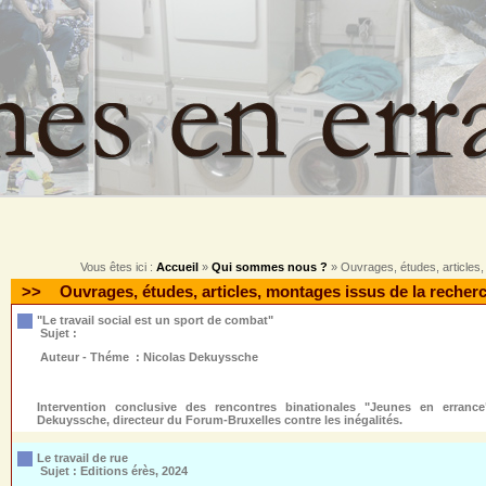
Vous êtes ici :
Accueil
»
Qui sommes nous ?
» Ouvrages, études, articles,
>>
Ouvrages, études, articles, montages issus de la recher
"Le travail social est un sport de combat"
Sujet :
Auteur - Théme :
Nicolas Dekuyssche
Intervention conclusive des rencontres binationales "Jeunes en errance
Dekuyssche, directeur du Forum-Bruxelles contre les inégalités.
Le travail de rue
Sujet :
Editions érès, 2024