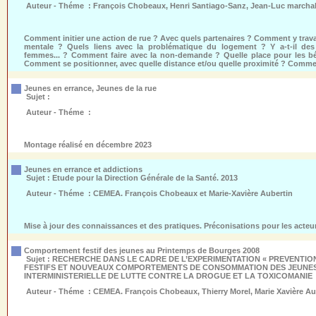
Auteur - Théme :
François Chobeaux, Henri Santiago-Sanz, Jean-Luc marchal (
Comment initier une action de rue ? Avec quels partenaires ? Comment y travai
mentale ? Quels liens avec la problématique du logement ? Y a-t-il des p
femmes... ? Comment faire avec la non-demande ? Quelle place pour les béné
Comment se positionner, avec quelle distance et/ou quelle proximité ? Comme
Jeunes en errance, Jeunes de la rue
Sujet :
Auteur - Théme :
Montage réalisé en décembre 2023
Jeunes en errance et addictions
Sujet :
Etude pour la Direction Générale de la Santé. 2013
Auteur - Théme :
CEMEA. François Chobeaux et Marie-Xavière Aubertin
Mise à jour des connaissances et des pratiques. Préconisations pour les acteurs
Comportement festif des jeunes au Printemps de Bourges 2008
Sujet :
RECHERCHE DANS LE CADRE DE L’EXPERIMENTATION « PREVENTI
FESTIFS ET NOUVEAUX COMPORTEMENTS DE CONSOMMATION DES JEUNES 
INTERMINISTERIELLE DE LUTTE CONTRE LA DROGUE ET LA TOXICOMANIE
Auteur - Théme :
CEMEA. François Chobeaux, Thierry Morel, Marie Xavière Aub