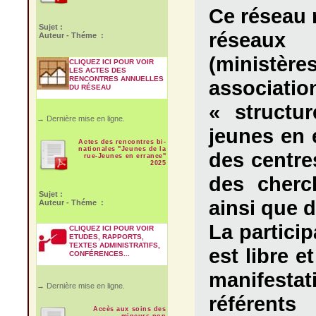
Ce réseau r
Sujet :
réseaux
Auteur - Théme :
(ministère
CLIQUEZ ICI POUR VOIR
LES ACTES DES
RENCONTRES ANNUELLES
associat
DU RÉSEAU
« structu
→ Dernière mise en ligne.
jeunes en e
Actes des rencontres bi-
nationales "Jeunes de la
des centres
rue-Jeunes en errance"
2025
des cherch
Sujet :
ainsi que 
Auteur - Théme :
La partici
CLIQUEZ ICI POUR VOIR
ETUDES, RAPPORTS,
TEXTES ADMINISTRATIFS,
est libre e
CONFÉRENCES...
manifesta
→ Dernière mise en ligne.
référen
Accès aux soins des
mineurs non