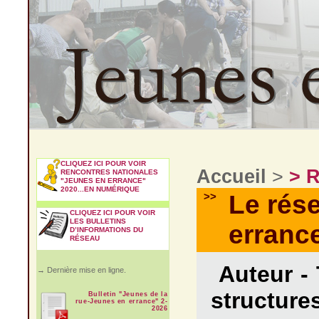
CLIQUEZ ICI POUR VOIR
Accueil
>
> 
RENCONTRES NATIONALES
"JEUNES EN ERRANCE"
2020...EN NUMÉRIQUE
>>
Le rés
CLIQUEZ ICI POUR VOIR
LES BULLETINS
errance
D’INFORMATIONS DU
RÉSEAU
Auteur -
→ Dernière mise en ligne.
structure
Bulletin "Jeunes de la
rue-Jeunes en errance" 2-
2026