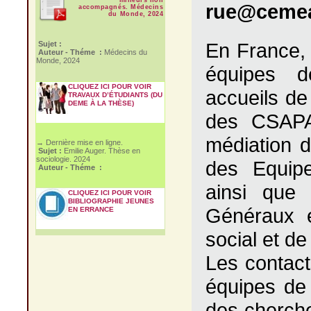
rue@cemea
accompagnés. Médecins
du Monde, 2024
En France, 
Sujet :
Auteur - Théme :
Médecins du
Monde, 2024
équipes d
CLIQUEZ ICI POUR VOIR
accueils d
TRAVAUX D’ÉTUDIANTS (DU
DEME À LA THÈSE)
des CSAPA
médiation d
→ Dernière mise en ligne.
Sujet :
Emilie Auger. Thèse en
sociologie. 2024
des Equipe
Auteur - Théme :
ainsi que 
CLIQUEZ ICI POUR VOIR
BIBLIOGRAPHIE JEUNES
Généraux e
EN ERRANCE
social et de
Les contact
équipes de 
des cherche