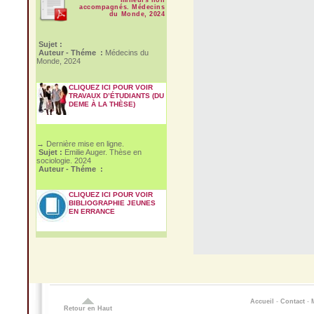
accompagnés. Médecins
du Monde, 2024
Sujet :
Auteur - Théme :
Médecins du
Monde, 2024
CLIQUEZ ICI POUR VOIR
TRAVAUX D’ÉTUDIANTS (DU
DEME À LA THÈSE)
→ Dernière mise en ligne.
Sujet :
Emilie Auger. Thèse en
sociologie. 2024
Auteur - Théme :
CLIQUEZ ICI POUR VOIR
BIBLIOGRAPHIE JEUNES
EN ERRANCE
Accueil
-
Contact
-
Retour en Haut