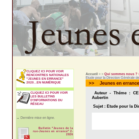
CLIQUEZ ICI POUR VOIR
Accueil
> >
Qui sommes nous ?
RENCONTRES NATIONALES
Etude pour la Direction Générale de
"JEUNES EN ERRANCE"
>>
Jeunes en errance
2020...EN NUMÉRIQUE
Auteur - Théme :
CEM
CLIQUEZ ICI POUR VOIR
LES BULLETINS
Aubertin
D’INFORMATIONS DU
RÉSEAU
Sujet :
Etude pour la Dir
→ Dernière mise en ligne.
Bulletin "Jeunes de la
rue-Jeunes en errance" 2-
2026