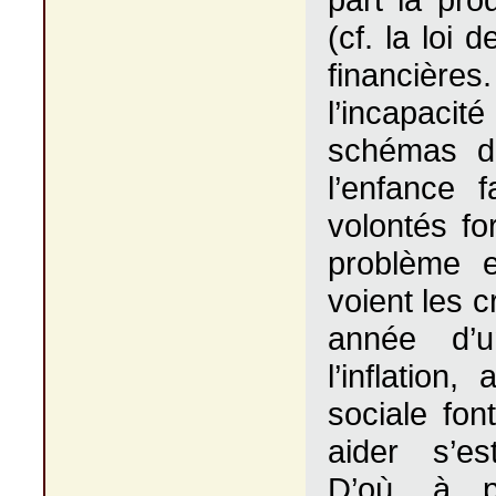
(cf. la loi 
financière
l’incapaci
schémas dé
l’enfance 
volontés fo
problème e
voient les 
année d’u
l’inflation
sociale fo
aider s’es
D’où, à p