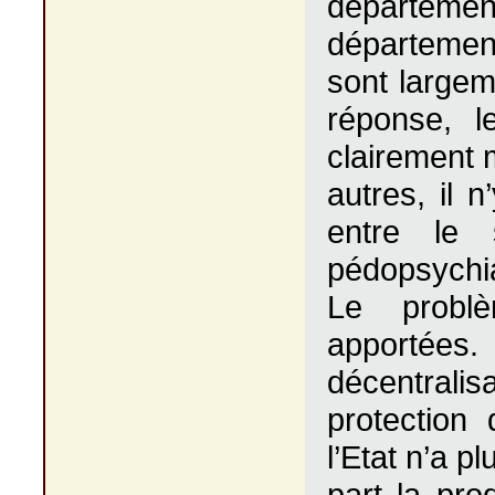
départeme
départemen
sont largem
réponse, l
clairement 
autres, il 
entre le 
pédopsychia
Le probl
apportées.
décentralis
protection
l’Etat n’a p
part la pro