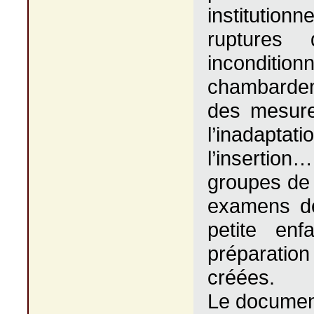
institutio
ruptures 
inconditio
chambardem
des mesure
l’inadapta
l’insertio
groupes de 
examens de
petite en
préparatio
créées.
Le document