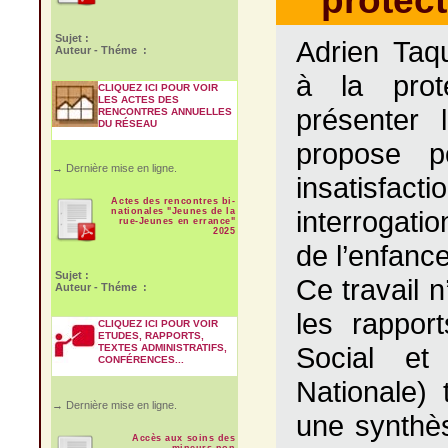
protect
Sujet :
Adrien Taqu
Auteur - Théme :
à la prot
CLIQUEZ ICI POUR VOIR
LES ACTES DES
présenter 
RENCONTRES ANNUELLES
DU RÉSEAU
propose p
→ Dernière mise en ligne.
insatisf
Actes des rencontres bi-
interrogatio
nationales "Jeunes de la
rue-Jeunes en errance"
2025
de l’enfanc
Sujet :
Ce travail 
Auteur - Théme :
les rappor
CLIQUEZ ICI POUR VOIR
ETUDES, RAPPORTS,
Social et
TEXTES ADMINISTRATIFS,
CONFÉRENCES...
Nationale) 
→ Dernière mise en ligne.
une synthès
Accès aux soins des
mineurs non