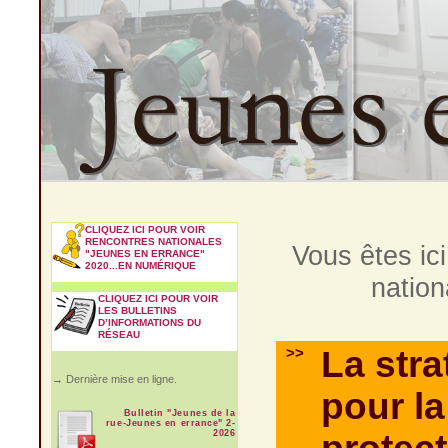
CLIQUEZ ICI POUR VOIR
RENCONTRES NATIONALES
Vous êtes ici
"JEUNES EN ERRANCE"
2020...EN NUMÉRIQUE
nation
CLIQUEZ ICI POUR VOIR
LES BULLETINS
D’INFORMATIONS DU
RÉSEAU
>>
La stra
→ Dernière mise en ligne.
pour la
Bulletin "Jeunes de la
rue-Jeunes en errance" 2-
2026