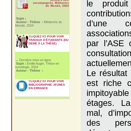
le produi
accompagnés. Médecins
du Monde, 2024
contribution
Sujet :
d’une co
Auteur - Théme :
Médecins du
Monde, 2024
associatio
CLIQUEZ ICI POUR VOIR
TRAVAUX D’ÉTUDIANTS (DU
par l’ASE 
DEME À LA THÈSE)
consultat
actuellement
→ Dernière mise en ligne.
Sujet :
Emilie Auger. Thèse en
sociologie. 2024
Le résultat 
Auteur - Théme :
est riche c
CLIQUEZ ICI POUR VOIR
BIBLIOGRAPHIE JEUNES
EN ERRANCE
impitoyabl
étages. La
mal, d’impo
des pers